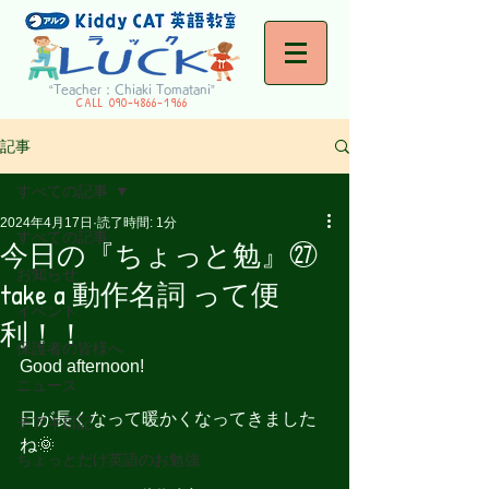
“Teacher : Chiaki Tomatani”
CALL
090-4866-1966
記事
すべての記事
2024年4月17日
読了時間: 1分
すべての記事
今日の『ちょっと勉』㉗
お知らせ
take a 動作名詞 って便
イベント
利！！
保護者の皆様へ
Good afternoon!
ニュース
日が長くなって暖かくなってきました
チアキ日記
ね🌞
ちょっとだけ英語のお勉強