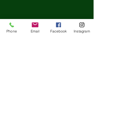
Phone
Email
Facebook
Instagram
節分の日!!海外
てみよう！
コメント
Good afternoon
の日ですね！豆ま
など馴染み深い行
ます😙 ちなみに
コメントを追加…
【合格速報】第3回英検で
豆まきをしてわる
26名が合格！点数よりも
い払ったり、昔か
大切な「一生モノの力」
いといわれている
とは？