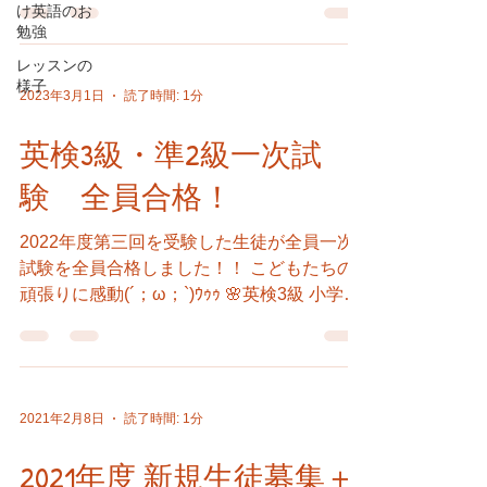
け英語のお
クラス 金曜日16:30- STEP2(小学2年目)ク
勉強
ラス 火曜日17:30-...
レッスンの
様子
2023年3月1日
読了時間: 1分
英検3級・準2級一次試
験 全員合格！
2022年度第三回を受験した生徒が全員一次
試験を全員合格しました！！ こどもたちの
頑張りに感動(´；ω；`)ｳｩｩ 🌸英検3級 小学5
年生 1名 小学6年生 3名 中学2年生 3名
🌸英検準2級 中学1年生 1名 中学2年生 4
名 高校1年生 1名...
2021年2月8日
読了時間: 1分
2021年度 新規生徒募集＋