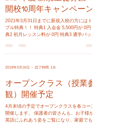
開校10周年キャンペーン
2021年3月31日までに新規入校の方にはトリ
プル特典！！ 特典1 入会金 5,500円が 0円 特
典2 初月レッスン料が 0円 特典3 通学バック
+文房具 0円 * 無料体験レッスン付き * クラ
スは少人数制のため席に限りがあります。...
2018年3月16日
読了時間: 1分
オープンクラス（授業参
観）開催予定
4月末頃の予定でオープンクラスを各コース
開催します。 保護者の皆さんも、お子様が
英語にふれあう姿をご覧になり、家庭でも英
語のある会話ができると日常がさらに楽しく