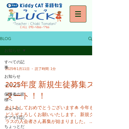
“Teacher : Chiaki Tomatani”
CALL
090-4866-1966
BLOG
お知らせ
すべての記
事
2025年1月11日
読了時間: 1分
お知らせ
2025年度 新規生徒募集ス
イベント
タート！！
保護者の皆
様へ
あけましておめでとうございます🎍 今年も
ニュース
どうぞよろしくお願いいたします。 新規ク
チアキ日記
ラスの入会者さん募集が始まりました。 幼
ちょっとだ
児クラス 火曜日16:50- STEP1(小学1年目)