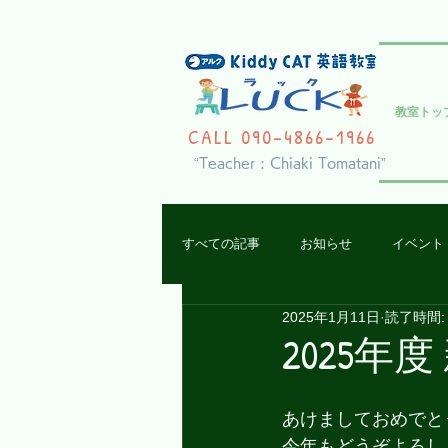
教室トッ
CALL 090-4866-1966
“Teacher : Chiaki Tomatani”
すべての記事
お知らせ
イベント
2025年1月11日
読了時間:
レッスンの様子
2025
あけましておめでと
今年もどうぞよろし