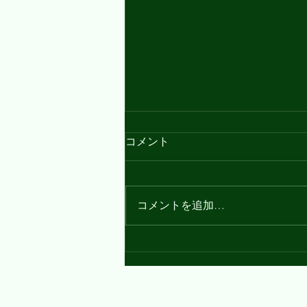
英検3級・準2級一次試験 全
コメント
員合格！
2022年度第三回を受験した生徒
が全員一次試験を全員合格しまし
コメントを追加…
た！！ こどもたちの頑張りに感
動(´；ω；`)ｳｩｩ 🌸英検3級 小学5
年生 1名 小学6年生 3名 中学2
年生 3名 🌸英検準2級 中学1年
生 1名 中学2年生 4名 高校1年
生 1名...