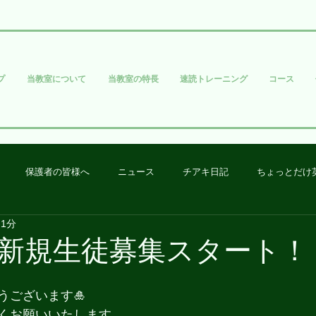
プ
当教室について
当教室の特長
速読トレーニング
コース
保護者の皆様へ
ニュース
チアキ日記
ちょっとだけ
 1分
年度 新規生徒募集スタート！
うございます🎍
くお願いいたします。