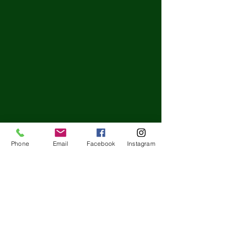
Phone
Email
Facebook
Instagram
英検3級・準2級一次試
オープンクラス
験 全員合格！
観）開催予定
コメント
2022年度第三回を受験した生
4月末頃の予定で
徒が全員一次試験を全員合格
ラスを各コース開
しました！！ こどもたちの頑
保護者の皆さんも
張りに感動(´；ω；`)ｳｩｩ 🌸英
英語にふれあう姿
コメントを追加…