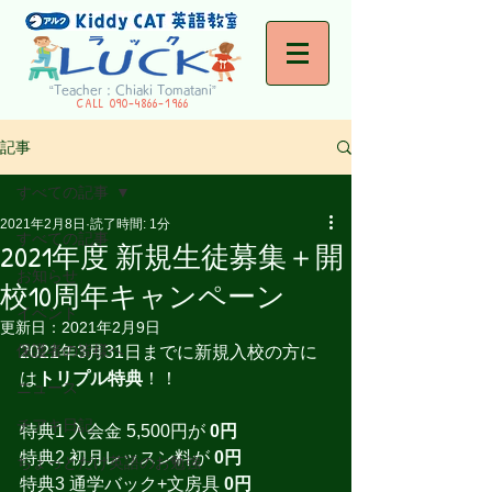
“Teacher : Chiaki Tomatani”
CALL
090-4866-1966
記事
すべての記事
2021年2月8日
読了時間: 1分
すべての記事
2021年度 新規生徒募集＋開
お知らせ
校10周年キャンペーン
イベント
更新日：
2021年2月9日
保護者の皆様へ
2021年3月31日までに新規入校の方に
は
トリプル特典
！！
ニュース
チアキ日記
特典1 入会金 5,500円が 
0円
特典2 初月レッスン料が 
0円
ちょっとだけ英語のお勉強
特典3 通学バック+文房具 
0円