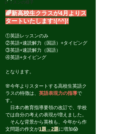
レッスンの様子
🌈新高校生クラスが4月よりス
タートいたします!(^^)!
①英語レッスンのみ
②英語+速読解力（国語）+タイピング
③英語+速読解力（国語）
④英語+タイピング
となります。
🌸今年よりスタートする高校生英語ク
ラスの特徴は、
英語表現力の指導
で
す。
　日本の教育指導要領の改訂で、学校
では自分の考えの表現が増えました。
　そんな背景から英検も、今年から作
文問題の作文が
1題→2題
に増加😱