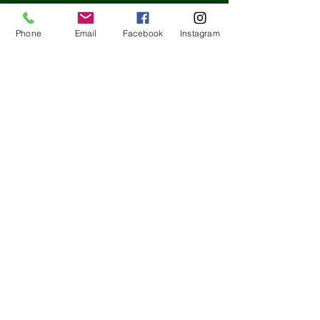
Phone
Email
Facebook
Instagram
節分の日!!海外
てみよう！
コメント
Good afternoon
の日ですね！豆ま
など馴染み深い行