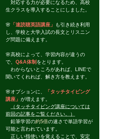
　対応する力が必要になるため、高校
生クラスを導入することにしました。
🌸
「速読聴英語講座」
も引き続き利用
し、学校と大学入試の長文とリスニン
グ問題に備えます。
🌸高校によって、学習内容が違うの
で、
Q&A体制
をとります。
　わからないところがあれば、LINEで
聞いてくれれば、解き方を教えます。
🌸オプションに、
「タッチタイピング
講座」
が増えます。
（タッチタイピング講座については
前回の記事をご覧ください。）
　鉛筆学習の
約5倍
の速さで単語学習が
可能と言われています。
　正しい指使いを覚えることで、安定