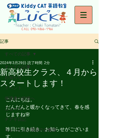
“Teacher : Chiaki Tomatani”
CALL
090-4866-1966
記事
すべての記事
2024年3月29日
読了時間: 2分
すべての記事
新高校生クラス、４月から
お知らせ
スタートします！
イベント
保護者の皆様へ
こんにちは。
だんだんと暖かくなってきて、春を感
ニュース
じますね🌸
チアキ日記
昨日に引き続き、お知らせがございま
ちょっとだけ英語のお勉強
す。