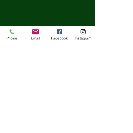
Phone
Email
Facebook
Instagram
節分の日!!海外の行事をみ
2025年度 新規
てみよう！
タート！！
コメント
Good afternoon! 今日は節分
あけましておめで
の日ですね！豆まきや恵方巻
ます🎍 今年もど
など馴染み深い行事かと思い
お願いいたします
ます😙 ちなみに節分とは、
スの入会者さん募
コメントを追加…
豆まきをしてわる～い鬼を追
ました。 幼児ク
い払ったり、昔から縁起が良
16:50- STEP1(