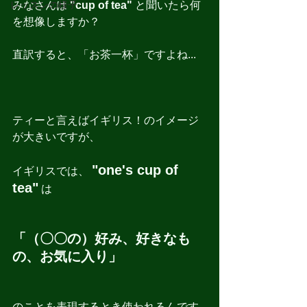
レッスンの様子
みなさんは 
"cup of tea"
 と聞いたら何
を想像しますか？
直訳すると、「お茶一杯」ですよね...
ティーと言えばイギリス！のイメージ
が大きいですが、
"one's cup of 
イギリスでは、 
tea"
 は
「（〇〇の）好み、好きなも
の、お気に入り」
のことを表現するとき使われるんです