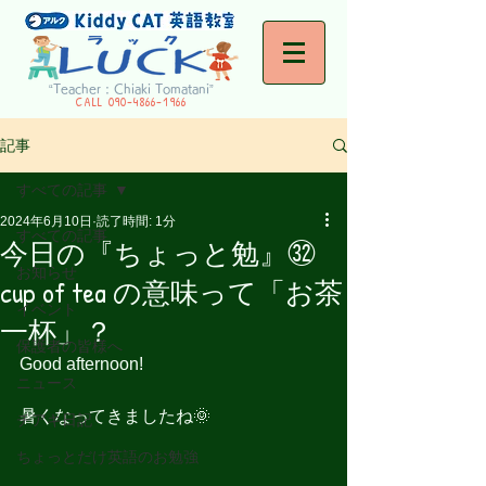
“Teacher : Chiaki Tomatani”
CALL
090-4866-1966
記事
すべての記事
2024年6月10日
読了時間: 1分
すべての記事
今日の『ちょっと勉』㉜
お知らせ
cup of tea の意味って「お茶
イベント
一杯」？
保護者の皆様へ
Good afternoon!
ニュース
暑くなってきましたね🌞
チアキ日記
ちょっとだけ英語のお勉強