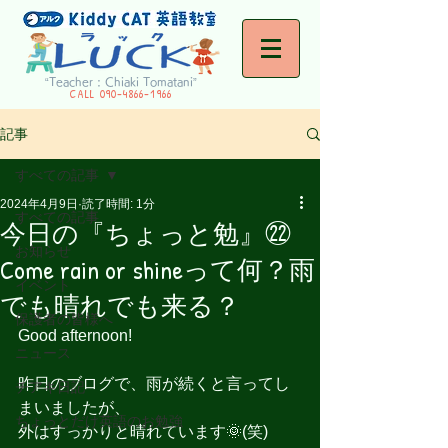
“Teacher : Chiaki Tomatani”
CALL
090-4866-1966
記事
すべての記事
2024年4月9日
読了時間: 1分
すべての記事
今日の『ちょっと勉』㉒
お知らせ
Come rain or shineって何？雨
イベント
でも晴れでも来る？
保護者の皆様へ
Good afternoon!
ニュース
昨日のブログで、雨が続くと言ってし
チアキ日記
まいましたが、
ちょっとだけ英語のお勉強
外はすっかりと晴れています🌞(笑)