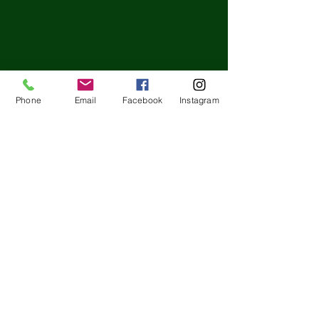
Phone
Email
Facebook
Instagram
節分の日!!海外
てみよう！
コメント
Good afternoon
の日ですね！豆ま
など馴染み深い行
ます😙 ちなみに
コメントを追加…
【合格速報】第3回英検で
豆まきをしてわる
26名が合格！点数よりも