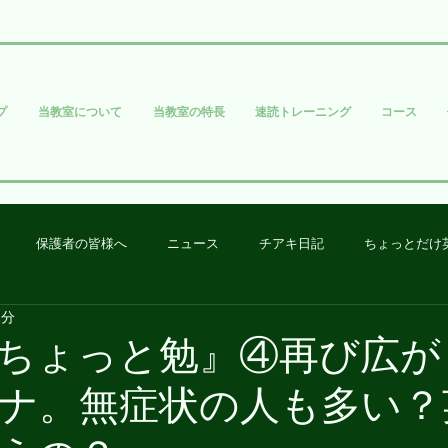
プ
当教室について
当教室の特長
速読トレーニング
コース
保護者の皆様へ
ニュース
チアキ日記
ちょっとだけ
1分
ちょっと勉』④再び広が
ナ。無症状の人も多い？