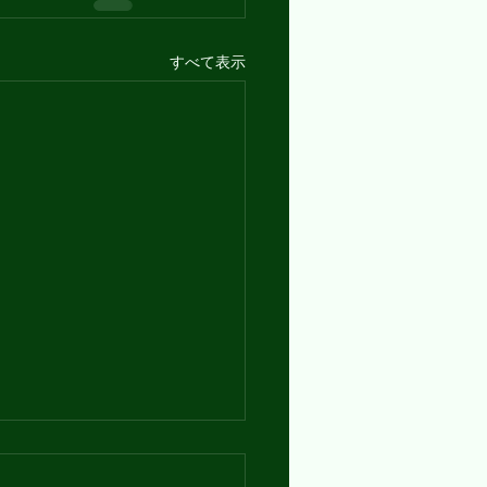
すべて表示
の『ちょっと勉』⑮ボ
マーリーから学ぶ英語