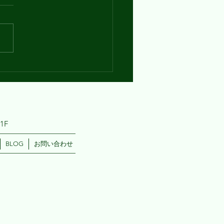
さんはボブ・マーリーを知っ
るでしょうか？ 今やみんな
ている「レゲエ」の先駆者で
 私は留学時代、授業で
e Love」という曲を聴き、
スメートみんなで歌った思い
あります。 彼はたくさんの
・格言を残していますが、...
1F
BLOG
お問い合わせ