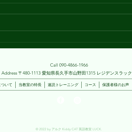
今日はあいにくの雨ということ
みな
で、 rain (雨) を使った "take a
てい
rain check" というフレーズをご
知っ
紹介。☔ "take a rain check" 「ま
す。
たの機会にする」や、誘いなどを
「On
断るときに使うフレーズなんで
クラ
す。...
出が
名言
Call 090-4866-1966
Address 〒480-1113 愛知県長久手市山野田1315 レジデンスラック
について
当教室の特長
速読トレーニング
コース
保護者様のお声
© 2022 by アルク Kiddy CAT 英語教室 LUCK.