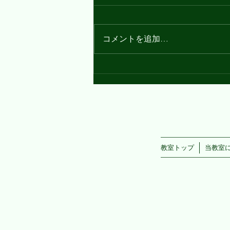
こんにちは。 Spring is here! 春が
来ましたね🌸 今日から4月が始ま
コメントを追加…
り、新しい出会いと挑戦が待って
います‼ 新しい環境ってワクワク
ドキドキもしますが、緊張と不安
もありますよね。 今回は、そん
なときに勇気をくれるウォルト・
ディズニーの名言をご紹介🌟 "If...
教室トップ
当教室