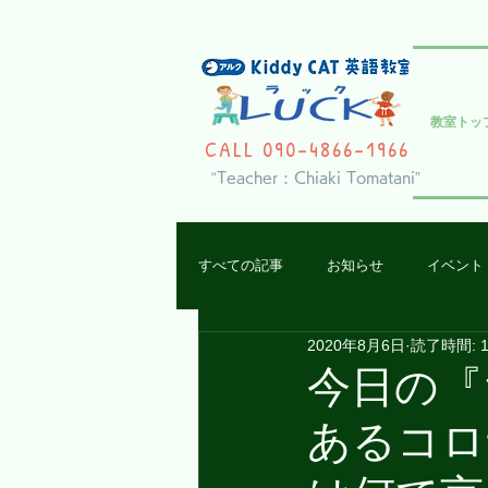
教室トッ
CALL 090-4866-1966
“Teacher : Chiaki Tomatani”
すべての記事
お知らせ
イベント
2020年8月6日
読了時間: 
レッスンの様子
今日の『
あるコロ