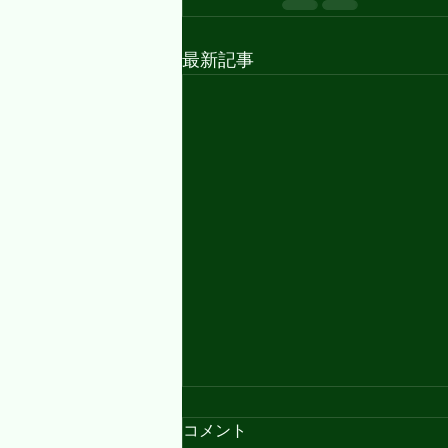
最新記事
今日の『ちょっと勉』⑰ディ
コメント
ズニーから学ぶ英語