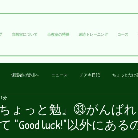
プ
当教室について
当教室の特長
速読トレーニング
コース
保護者の皆様へ
ニュース
チアキ日記
ちょっとだけ
 1分
ちょっと勉』㉝がんばれ
"Good luck!"以外にあ