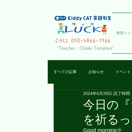
教室トッ
CALL 090-4866-1966
“Teacher : Chiaki Tomatani”
すべての記事
お知らせ
イベント
2024年6月29日
読了時間:
レッスンの様子
今日の『
を祈るって 
Good morning🌞