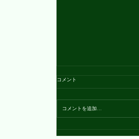
今日の『ちょっと勉』㉞キャ
コメント
ンプにまつわる英語、スモア
って？
Good evening🌃 久しぶりの投稿
となってしまいました...💦 I hope
コメントを追加…
you're all doing well! 今日の『ち
ょっと勉』は、キャンプにまつわ
る英語☆ というのも、先日初め
て本格的なキャンプに行ったの